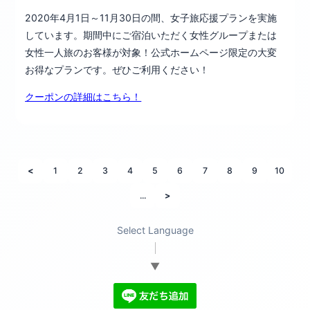
2020年4月1日～11月30日の間、女子旅応援プランを実施
しています。期間中にご宿泊いただく女性グループまたは
女性一人旅のお客様が対象！公式ホームページ限定の大変
お得なプランです。ぜひご利用ください！
クーポンの詳細はこちら！
<
1
2
3
4
5
6
7
8
9
10
...
>
Select Language
▼