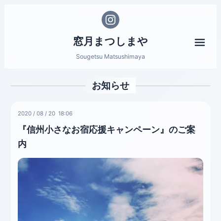
窓月まつしまや
メニ
Sougetsu Matsushimaya
お知らせ
2020
/
08
/
20 18:06
『信州小さなお宿応援キャンペーン』のご案
内