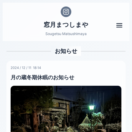
窓月まつしまや
メニ
Sougetsu Matsushimaya
お知らせ
2024
/
12
/
11 18:14
月の蔵冬期休眠のお知らせ