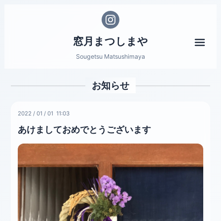
窓月まつしまや
メニ
Sougetsu Matsushimaya
お知らせ
2022
/
01
/
01 11:03
あけましておめでとうございます